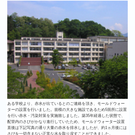
品質保証について
会社案内
資料請求・お問合せ
赤水発生の原因と影響について
船舶の燃費削減方法
自動車の燃費削減をするポイント
ボイラーの燃費を抑えるために
ある学校より、赤水が出ているとのご連絡を頂き、モールドウォー
スケール除去の重要性
ターの設置を行いました。規模の大きな施設であるため5箇所に設置
を行い赤水・汚染対策を実施致しました。築35年経過した状態で、
違和感がある場合は赤水対策を
配管内のさびがかなり進行していたため、モールドウォーター設置
直後は下記写真の通り大量の赤水を排水しましたが、約1ヵ月後には
国際的に話題の船舶の燃費問題
さびを一切含まない正常な水を取り戻すことができました。