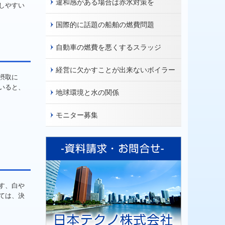
違和感がある場合は赤水対策を
しやすい
国際的に話題の船舶の燃費問題
自動車の燃費を悪くするスラッジ
経営に欠かすことが出来ないボイラー
摂取に
いると、
地球環境と水の関係
モニター募集
す、白や
ては、決