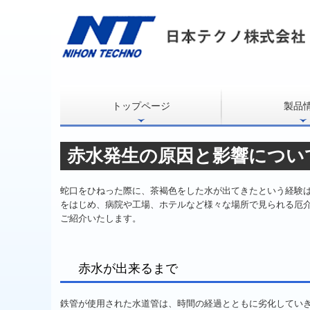
トップページ
製品
モールドウォータ
モールドウォータ
ボイラーアップマ
燃費とく・トク君
燃費削減丸
（簡易型）水質改善
ミックスジェット
赤水発生の原因と影響につい
蛇口をひねった際に、茶褐色をした水が出てきたという経験
をはじめ、
病院
や
工場
、
ホテル
など様々な場所で見られる厄
ご紹介いたします。
赤水が出来るまで
鉄管が使用された水道管は、時間の経過とともに劣化してい