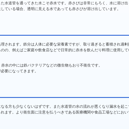
した水道管を通ってきた水こそ赤水です。赤さびは非常にもろく、水に溶け出
生している場合、透明に見える水であっても赤さびが溶け出しています。
処理されます。鉄分は人体に必要な栄養素ですが、取り過ぎると蓄積され過剰
ものの、例えばご家庭や飲食店などで日常的に赤水を飲んだり料理に使用して
、赤水の中には鉄バクテリアなどの微生物もおり不衛生です。
が必要になってきます。
になる方も少なくないはずです。また水道管の水の流れが悪くなり漏水を起こ
られます。より衛生面に注意を払うべきである医療機関や食品工場などにおい