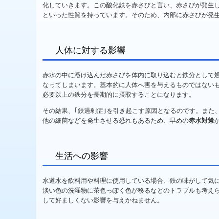
化していきます。この酸化鉄を赤さびと言い、赤さびが発生
といった性質を持っています。そのため、内部に赤さびが発
人体に対する影響
赤水の中に溶け込んだ赤さびを体内に取り込むと鉄分として
なってしまいます。基本的に人体へ害を与えるものではない
必要以上の鉄分を長期的に摂取することになります。
その結果、｢鉄過剰症｣を引き起こす原因となるのです。また
他の細菌などを発生させる恐れもあるため、早めの
赤水対策
生活への影響
水道水を飲料用や料理に使用している場合、鉄の味がして気
淡い色の洗濯物に茶色っぽく色が移るなどのトラブルも考え
して好ましくない影響を与えかねません。