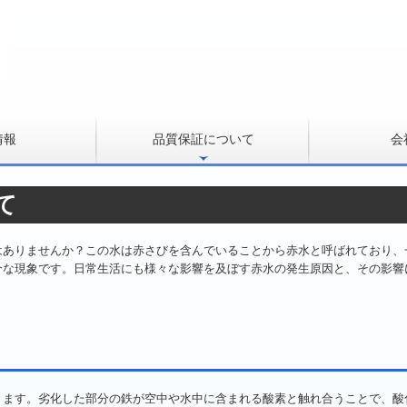
情報
品質保証について
会
ー
ー・エコミスト
ン
２
装置『BPF-1』
て
はありませんか？この水は赤さびを含んでいることから赤水と呼ばれており、
介な現象です。日常生活にも様々な影響を及ぼす赤水の発生原因と、その影響
きます。劣化した部分の鉄が空中や水中に含まれる酸素と触れ合うことで、酸